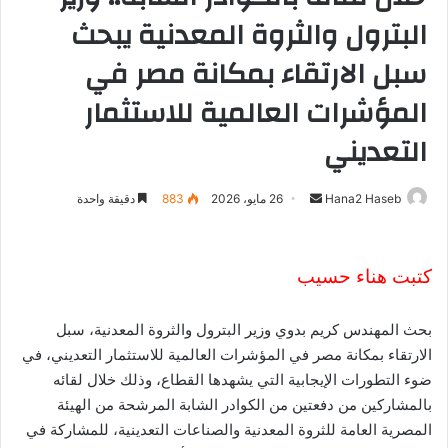
البترول والثروة المعدنية يبحث
سبل الارتقاء بمكانة مصر في
المؤشرات العالمية للاستثمار
التعديني
Hana2 Haseb
أ
26 مايو، 2026
883
دقيقة واحدة
ر
س
ل
كتبت هناء حسيب
ب
ر
بحث المهندس كريم بدوي وزير البترول والثروة المعدنية، سبل
ي
الارتقاء بمكانة مصر في المؤشرات العالمية للاستثمار التعديني، في
د
ضوء التطورات الإيجابية التي يشهدها القطاع، وذلك خلال لقائه
ا
بالمشاركين من دفعتين من الكوادر الشابة المرشحة من الهيئة
إ
المصرية العامة للثروة المعدنية والصناعات التعدينية، للمشاركة في
ل