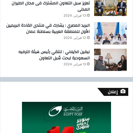
ظ
تعزيز سبل التعاون المشترك فى مجال الطيران
ي
المدنى
م
13 فبراير، 2024
،
البريد المصري : يشارك في منتدى القادة البريديين
و
الأول للمنطقة العربية بسلطنة عمان
إ
12 فبراير، 2024
ل
ى
نيفين الكيلاني : تلتقي رئيس هيئة الترفيه
ز
السعودية لبحث سُبل التعاون
م
ي
13 فبراير، 2024
ل
ا
ت
ي
إعلان
و
ز
م
ل
ا
ئ
ي