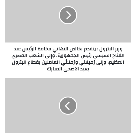
ا
ي
ل
ر
إ
ا
ل
ل
ك
ب
ت
ت
ر
ر
وزير البترول : يتقدم بخالص التهاني فخامة الرئيس عبد
و
و
الفتاح السيسي رئيس الجمهورية، وإلى الشعب المصري
ن
ل
العظيم، وإلى زميلاتي وزملائي العاملين بقطاع البترول
ي
:
بعيد الاضحى المبارك
ي
ت
ق
ر
د
ئ
م
ي
ب
س
خ
م
ا
د
ل
ي
ص
ن
ا
ة