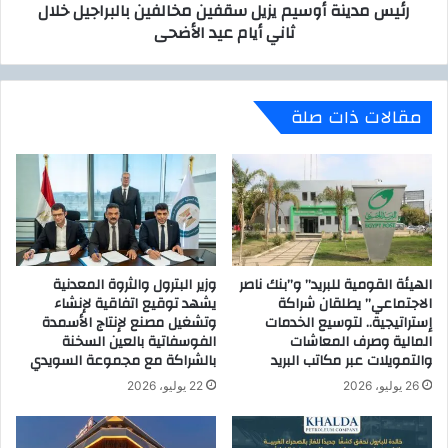
رئيس مدينة أوسيم يزيل سقفين مخالفين بالبراجيل خلال
ل
أ
ت
ثاني أيام عيد الأضحى
و
ه
س
ا
ي
ن
م
مقالات ذات صلة
ي
ي
ف
ز
خ
ي
ا
ل
م
س
ة
ق
ا
ف
ل
ي
ر
الهيئة القومية للبريد” و”بنك ناصر
وزير البترول والثروة المعدنية
ن
ئ
الاجتماعي” يطلقان شراكة
يشهد توقيع اتفاقية لإنشاء
م
إستراتيجية.. لتوسيع الخدمات
وتشغيل مصنع لإنتاج الأسمدة
ي
خ
المالية وصرف المعاشات
الفوسفاتية بالعين السخنة
س
ا
والتمويلات عبر مكاتب البريد
بالشراكة مع مجموعة السويدي
ع
ل
ب
26 يوليو، 2026
22 يوليو، 2026
ف
د
ي
ا
ن
ل