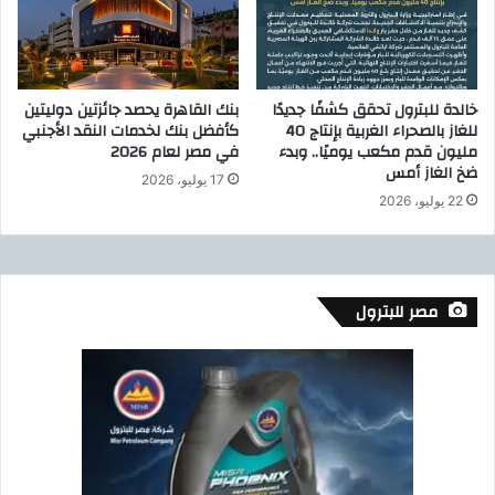
ب
ف
ا
ت
ل
ا
ب
ح
ر
خالدة للبترول تحقق كشفًا جديدًا
بنك القاهرة يحصد جائزتين دوليتين
ا
ا
للغاز بالصحراء الغربية بإنتاج 40
كأفضل بنك لخدمات النقد الأجنبي
ل
ج
مليون قدم مكعب يوميًا.. وبدء
في مصر لعام 2026
س
ي
ضخ الغاز أمس
17 يوليو، 2026
ي
ل
22 يوليو، 2026
س
خ
ي
ل
ر
ا
ئ
ل
ي
ث
مصر للبترول
س
ا
ا
ن
ل
ي
ج
أ
م
ي
ه
ا
و
م
ر
ع