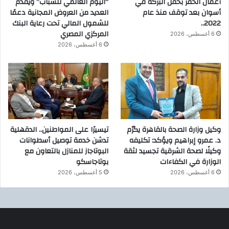
أعمال الحفر بحقل البركة في
“اليوم العالمي للشباب” ويقدم
ع
أسوان بعد توقف منذ عام
العديد من العروض المجانية دعمًا
ي
2022..
للشمول المالي تحت رعاية البنك
د
المركزي المصري
6 أغسطس، 2026
ا
6 أغسطس، 2026
ل
ا
ض
ح
ى
ا
ل
م
وكيل وزارة الصحة بالقاهرة يكرّم
تيسيرًا على المواطنين.. الدقهلية
ب
د. عمرو إبراهيم ويؤكد: تكليفه
تدشن خدمة توصيل أسطوانات
ا
وكيلًا لصحة الشرقية تجسيد لثقة
البوتاجاز للمنازل بالتعاون مع
ر
الوزارة في الكفاءات
بوتاجاسكو
ك
6 أغسطس، 2026
5 أغسطس، 2026