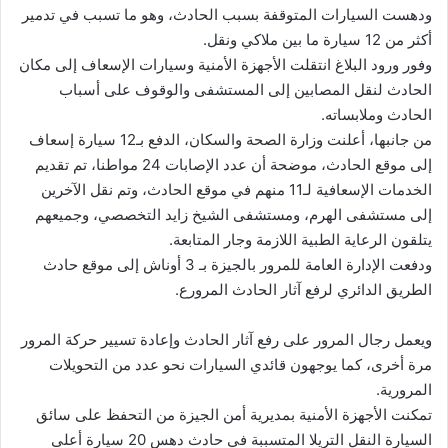
ودهست السيارات المتوقفة بسبب الحادث، وهو ما تسبب في تدمير
ي
أكثر من 12 سيارة ما بين ملاكي ونقل.
ا
وفور ورود البلاغ انتقلت الأجهزة الأمنية وسيارات الإسعاف إلى مكان
الحادث لنقل المصابين إلى المستشفى والوقوف على أسباب
الحادث وملابساته.
من جانبها، أعلنت وزارة الصحة والسكان، الدفع بـ12 سيارة إسعاف
إلى موقع الحادث، موضحة أن عدد الإصابات 24 مواطنا، تم تقديم
الخدمات الإسعافية لـ11 منهم في موقع الحادث، وتم نقل الآخرين
إلى مستشفى الهرم، ومستشفى الشيخ زايد التخصصي، وجميعهم
يتلقون الرعاية الطبية اللازمة وجار المتابعة.
ودفعت الإدارة العامة للمرور بالجيزة بـ 3 أوناش إلى موقع حادث
الطريق الدائري لرفع آثار الحادث المرورع.
ويعمل رجال المرور على رفع آثار الحادث وإعادة تسيير حركة المرور
مرة أخرى، كما يوجهون قائدي السيارات نحو عدد من التحويلات
المرورية.
تمكنت الأجهزة الأمنية بمديرية أمن الجيزة من التحفظ على سائق
السيارة النقل التريلا المتسببة في حادث دهس 20 سيارة أعلى