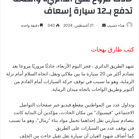
تدفع بـ12 سيارة إسعاف
هناء حسيب
أ
21 أغسطس، 2024
340
دقيقة واحدة
ر
س
ل
كتب طارق بهجات
ب
ر
شهد الطريق الدائري ، فجر اليوم الأربعاء، حادثًا مروريًا مروعا بعد
ي
تصادم أكثر من 20 سيارة ما بين ملاكي ونقل، اتجاه السلام أمام نزلة
د
الرماية، وهو ما تسبب في توقف حركة السيارات أمام القادم من
ا
أكتوبر وطريق الواحات باتجاه ميدان الرماية.
إ
ل
وتداول عدد من المواطنين مقطع فيديو عبر صفحات التواصل
ك
الاجتماعي “فيسبوك” من مكان الحادث، مؤكدين أن البداية كانت
ت
بتصادم سيارتي نقل إحداهما تحمل مواد بناء “رمال”، وهو ما تسبب
ر
في توقف عدد من السيارات على الطريق.
و
كما أضاف شهود العيان أن سيارة نقل ثقيل جاءت من الخلف
ن