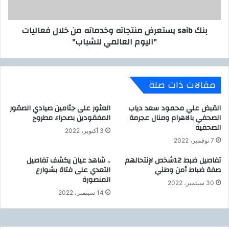
م
ي
ا
س
بنك saib يستعرض منتجاته وخدماته من خلال فعاليات
ع
ت
"اليوم العالمي للشباب"
ه
ع
ا
ر
ل
ض
د
م
مقالات ذات صلة
و
ن
ر
ت
ي
ج
القبض علي محمود سعد دياب
العثور على جثامين صيادي الصقور
م
ا
الصحفي بالاهرام ومنال عجرمة
المفقودين بصحراء مطروح
ع
الصحفية
ت
3 أكتوبر، 2022
أ
ه
7 نوفمبر، 2022
ع
و
ض
تفاصيل ضبط 12شخص لإنتحالهم
.. شاهد عيان يكشف تفاصيل
خ
صفة ضباط أمن وطني
التعدي على فتاة بشوارع
ا
د
المنصورة
ء
م
30 سبتمبر، 2022
ا
ا
14 سبتمبر، 2022
ل
ت
ب
ه
ر
م