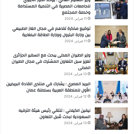
ع
للجامعات المصرية في التنمية المستدامة
ي
ا
وخدمة المجتمع
و
ل
خ
11 فبراير، 2024
م
"
ي
توقيع مذكرة تفاهم في مجال الغاز الطبيعي
ل
ل
بين وزارة البترول ووزارة الطاقة البلغارية
ب
ل
11 فبراير، 2024
ح
ش
ث
ب
وزير الطيران المدنى يبحث مع السفير الجزائرى
م
ا
تعزيز سبل التعاون المشترك فى مجال الطيران
ط
ب
المدنى
ا
"
13 فبراير، 2024
ل
ب
البريد المصري : يشارك في منتدى القادة البريديين
د
الأول للمنطقة العربية بسلطنة عمان
و
12 فبراير، 2024
ا
ئ
نيفين الكيلاني : تلتقي رئيس هيئة الترفيه
ر
السعودية لبحث سُبل التعاون
ه
13 فبراير، 2024
م