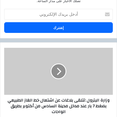
تصلك الاخبار على مدار الساعة.
أ
د
خ
ل
ب
ر
ي
د
و
ك
ز
ا
ا
ل
ر
إ
ة
ل
ا
ك
ل
ت
ب
ر
ت
وزارة البترول :تتلقى بلاغات عن اشتعال خط الغاز الطبيعي
و
ر
بضغط 7 بار عند مدخل مدينة السادس من أكتوبر بطريق
ن
و
الواحات
ي
ل
: