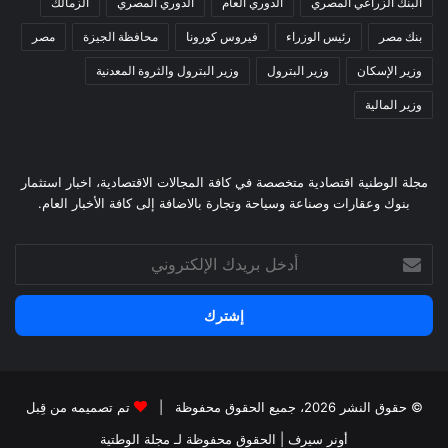
البنك الزراعي المصري
الدوري العام
الدوري المصري
الزمالك
بنك مصر
رئيس الوزراء
فيروس كورونا
محافظة الجيزة
مصر
وزير الإسكان
وزير البترول
وزير البترول والثروة المعدنية
وزير المالية
مجلة الوطنية اقتصادية متخصصة في كافة المجالات الاقتصادية، اخبار استثمار
بنوك وعقارات وصناعة وسياحة وتجارة بالاضافة إلى كافة الأخبار العام.
أدخل
بريدك
الإلكتروني
© حقوق النشر 2026، جميع الحقوق محفوظة |
تم تصميمه من قِبل
أونر سيرف
| الحقوق محفوظة
لـ مجلة الوطتية