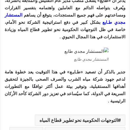
يذكر أن «طايع» يشغـل منصب مدير عام التفتيش والمتابعة بالشركة،
ر
ويُعرف بتواصله الدائم مع العاملين واهتمامه بتفسير القرارات
و
ومساعدتهم على فهم جميع المستجدات، يتوقع أن يساهم
المستشار
ن
مجدي طـايع
بشكل كبير في دفع استراتيجية الشركة نحو الأمام،
ي
خاصة في ظل التوجهات الحكومية نحو تطوير قطاع المياه وزيادة
ا
الاستثمارات في هذا المجال الحيوي .
المستشار مجدي طايع
جدير بالذكر أن تصعيد «طـايـع» في هذا التوقيت يعد خطوة هامة
لدعم جهود شركة مياه الشرب والصرف الصحى بالجيزة لتحقيق
أهدافها المستقبلية، وتوفير بيئة عمل أكثر توافقًا مع التطورات
السريعة في الدولة، كما سيُساعد في تعزيز دور الشركة كأحد الأركان
الرئيسية .
التوجهات الحكومية نحو تطوير قطاع المياه