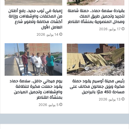
ا
ا
ل
بقيادة سلامة حماد.. حملة شاملة
إمبابة في ثوب جديد.. رفع أطنان
ق
لتجريد وتجميل طريق الملك
من المخلفات والإشغالات وإزالة
غ
ا
ومدخل المنصورية بمنشأة القناطر
أكشاك مخالفة وتطوير شارع
ا
ل
العامل الأول
ز
خ
17 يوليو، 2026
ا
ي
14 يوليو، 2026
ل
ر
ط
»
ب
ت
ي
ن
ع
ظ
ي
م
ب
ق
رئيس مدينة أوسيم يقود حملة
يوم ميداني حافل.. سلامة حماد
ض
ا
مكبرة ويزيل جمالون مخالف على
يقود حملات مكبرة للنظافة
غ
ف
مساحة 450 مترًا بالبراجيل
والإشغالات وتجميل الميادين
ط
ل
بمنشأة القناطر
13 يوليو، 2026
7
ة
5 يوليو، 2026
ب
ط
ا
ب
ر
ي
ع
ة