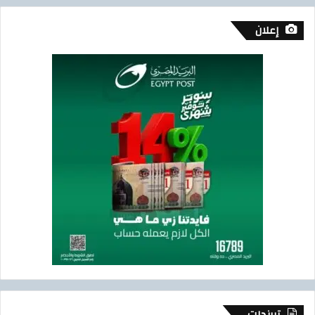
إعلان
تريندات