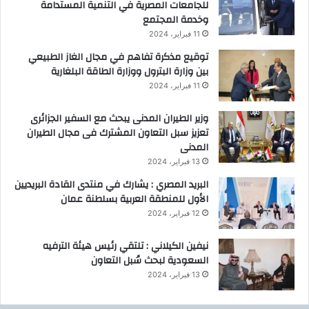
للجامعات المصرية في التنمية المستدامة
و
وخدمة المجتمع
ب
11 فبراير، 2024
ر
توقيع مذكرة تفاهم في مجال الغاز الطبيعي
ب
بين وزارة البترول ووزارة الطاقة البلغارية
ط
ر
11 فبراير، 2024
ي
ق
وزير الطيران المدنى يبحث مع السفير الجزائرى
ا
تعزيز سبل التعاون المشترك فى مجال الطيران
ل
المدنى
و
13 فبراير، 2024
ا
البريد المصري : يشارك في منتدى القادة البريديين
ح
الأول للمنطقة العربية بسلطنة عمان
ا
12 فبراير، 2024
ت
نيفين الكيلاني : تلتقي رئيس هيئة الترفيه
السعودية لبحث سُبل التعاون
13 فبراير، 2024