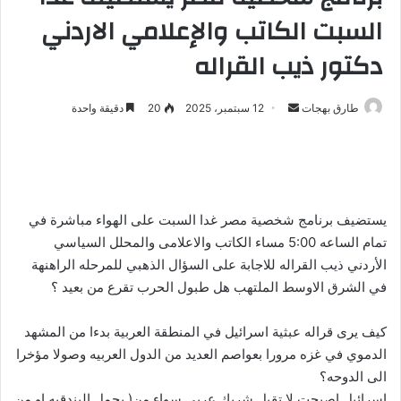
السبت الكاتب والإعلامي الاردني
دكتور ذيب القراله
طارق بهجات
أ
12 سبتمبر، 2025
20
دقيقة واحدة
ر
س
ل
ب
ر
يستضيف برنامج شخصية مصر غدا السبت على الهواء مباشرة في
ي
تمام الساعه 5:00 مساء الكاتب والاعلامى والمحلل السياسي
د
الأردني ذيب القراله للاجابة على السؤال الذهبي للمرحله الراهنهة
ا
في الشرق الاوسط الملتهب هل طبول الحرب تقرع من بعيد ؟
إ
ل
كيف يرى قراله عبثية اسرائيل في المنطقة العربية بدءا من المشهد
ك
الدموي في غزه مرورا بعواصم العديد من الدول العربيه وصولا مؤخرا
ت
الى الدوحه؟
ر
اسرائيل اصبحت لا تقبل شريك عربي سواء من( يحمل البندقيه او من