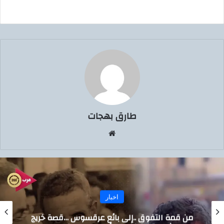
طارق بهجات
موق
ع
الوي
ب
اخبار
من قمة التفوق ..إلى بائع عرقسوس …قصة خريج