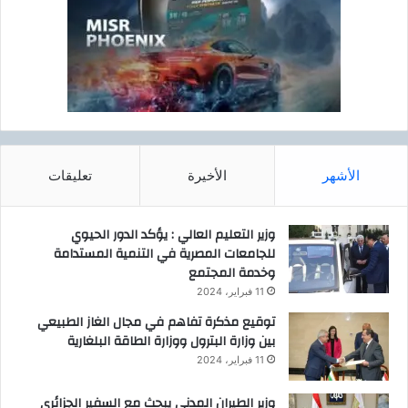
ة
ف
ك
ا
ل
س
ف
ل
ي
الأشهر
الأخيرة
تعليقات
وزير التعليم العالي : يؤكد الدور الحيوي
للجامعات المصرية في التنمية المستدامة
وخدمة المجتمع
11 فبراير، 2024
توقيع مذكرة تفاهم في مجال الغاز الطبيعي
بين وزارة البترول ووزارة الطاقة البلغارية
11 فبراير، 2024
وزير الطيران المدنى يبحث مع السفير الجزائرى