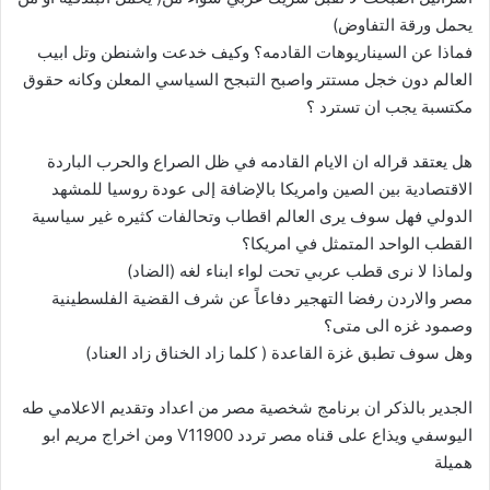
و
يحمل ورقة التفاوض)
ن
فماذا عن السيناريوهات القادمه؟ وكيف خدعت واشنطن وتل ابيب
ي
العالم دون خجل مستتر واصبح التبجح السياسي المعلن وكانه حقوق
ا
مكتسبة يجب ان تسترد ؟
هل يعتقد قراله ان الايام القادمه في ظل الصراع والحرب الباردة
الاقتصادية بين الصين وامريكا بالإضافة إلى عودة روسيا للمشهد
الدولي فهل سوف يرى العالم اقطاب وتحالفات كثيره غير سياسية
القطب الواحد المتمثل في امريكا؟
ولماذا لا نرى قطب عربي تحت لواء ابناء لغه (الضاد)
مصر والاردن رفضا التهجير دفاعاً عن شرف القضية الفلسطينية
وصمود غزه الى متى؟
وهل سوف تطبق غزة القاعدة ( كلما زاد الخناق زاد العناد)
الجدير بالذكر ان برنامج شخصية مصر من اعداد وتقديم الاعلامي طه
اليوسفي ويذاع على قناه مصر تردد V11900 ومن اخراج مريم ابو
هميلة