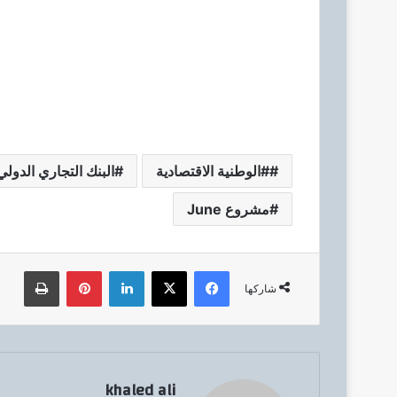
#الوطنية الاقتصادية
البنك التجاري الدولي-
مشروع June
فيسبوك
‫X
لينكدإن
بينتيريست
طباعة
شاركها
khaled ali