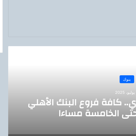
رأ التالي
بنوك
ي.. كافة فروع البنك الأهلي
تى الخامسة مساءا