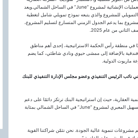
لمشروع “June” في الساحل الشمالي.
ويعد
 التمويلي للمشروع والذي يتبعه نموذج تمويلي شامل لتغطية
لمشروع بما يدعم الجدول الزمني المتسارع لتسليم المشروع،
لثاني من عام 2025.
June” هو مشروع يمتد على مساحة 280 فدانًا في منطقة رأس الحكمة الاستراتيجية، إحدى أهم مناطق
ندقية بالإضافة إلى ممشى حيوي ونادي شاطئي، كما يضم
ي نائب الرئيس التنفيذي وعضو مجلس الإدارة التنفيذي للبنك
ية العقارية، حيث إن استراتيجية البنك ترتكز دائمًا على دعم
المطورين العقاريين المتميزين مثل سوديك. يُعَدّ هذا التسهيل المعبري لمشروع “June” في الساحل الشمالي بمثابة
 مشروعات تنموية عالية الجودة. نحن نثمّن شراكتنا القوية
ترك في المشروعات القادمة.”