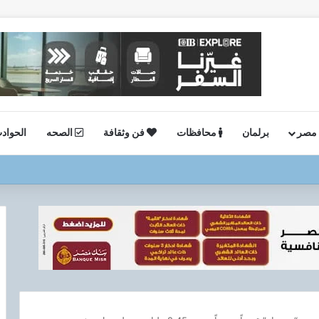
 مصر
برلمان
محافظات
فن وثقافة
الصحه
الحواد
ستئناف أعمال الحفر بحقل البركة في أسوان بعد توقف منذ عام 2022..