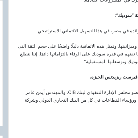
كة “سوديك
“:
الرائدة في مصر، في هذا التسهيل الائتماني الاستراتيجي،
يزانيتها. وتمثل هذه الاتفاقية دليلًا واضحًا على حجم الثقة التي
ثقتهم في قدرة سوديك على الوفاء بالتزاماتها دائمًا. إننا نتطلع
وديك وتوسعاتها المستقبلية”
 فيرست ريزيدنس الجيزة
،
بحضور السيد عمرو الجنايني نائب الرئيس التنفيذي وعضو مجلس الإدارة التنفيذي لبنك CIB، والمهندس أيمن عامر
ء ورؤساء القطاعات في كل من البنك التجاري الدولي وشركة