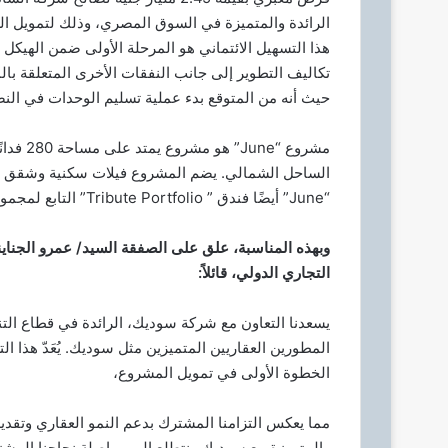
د
الرائدة والمتميزة في السوق المصري، وذلك لتمويل العمليات الإنشائية 
ا
هذا التسهيل الائتماني هو المرحلة الأولى ضمن الهيكل
إ
تكاليف التطوير إلى جانب النفقات الأخرى المتعلقة با
ل
حيث أنه من المتوقع بدء عملية تسليم الوحدات في النصف ا
ك
ت
مشروع “
ر
و
الساحل الشمالي. يضم المشروع فيلات سكنية وشقق ف
ن
“June” أيضًا فندق ” Tribute Portfolio” التابع لمجموعة ماريوت الدولية.
ي
ا
وبهذه المناسبة، علق على الصفقة السيد/ عمرو الجناين
التجاري الدولي، قائلاً:
يسعدنا التعاون مع شركة سوديك، الرائدة في قطاع التنم
الخطوة الأولى في تمويل المشروع،
مما يعكس التزامنا المشترك بدعم النمو العقاري وتقديم
والمتميزة مع سوديك ونتطلع إلى مواصلة نجاحنا المش