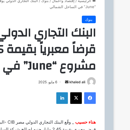
الرئيسية
/
إقتصاد وأعمال
/
بنوك
/
“June” في الساحل الشمالي
بنوك
البنك التجاري الدو
مشروع “June” في الساحل الشمالي
khaled ali
أ
6 مايو، 2025
ر
فيسبوك
‫X
لينكدإن
س
ل
ب
ر
هناء حسيب
_ وقّع 
ي
قرض معبري بقيمة 2.45 مليار جنيه لص