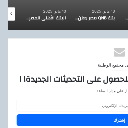
13 مايو، 2025
13 مايو، 2025
8 مايو، 2025
البنك الزراعي المصري يمول شراء 2000 رأس ماشية بقيمة 395 مليون جنيه لصالح 188 من صغار المربين بمحافظه الشرقية
بنك QNB مصر يعلن عن تطبيق معيار ISO 20022 لتعزيز تجربة المدفوعات الدولية
البنك الأهلي المصري يوقع بروتوكول مع مجموعة ابوغالى موتورز لتوريد وتسليم سيارات “جيلي” بمصر
ى مجتمع الوطنية
لحصول على التحديثات الجديدة! !
ار على مدار الساعة.