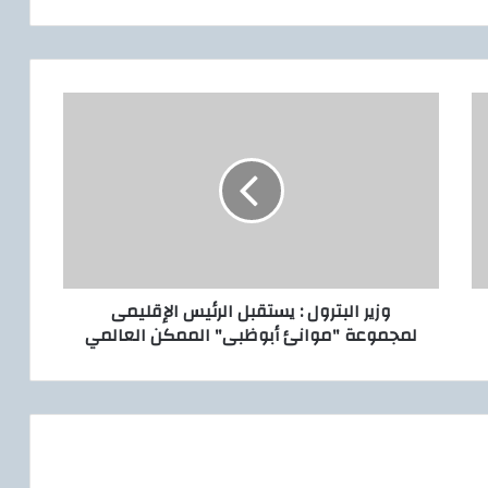
و
ز
ي
ر
ا
ل
ب
ت
ر
وزير البترول : يستقبل الرئيس الإقليمى
و
لمجموعة "موانئ أبوظبى" الممكن العالمي
ل
:
ي
س
ت
ق
ب