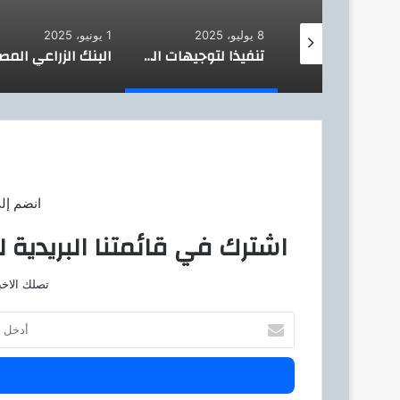
8 يوليو، 2025
1 يونيو، 2025
تعاون جديد بين بنك مصر ومنظمة العمل الدولية : لدعم الأسر وتمكين المجتمعات
تنفيذا لتوجيهات المركزي.. كافة فروع البنك الأهلي المصري تعمل حتى الخامسة مساءا
انضم إل
اشترك في قائمتنا البريدية ل
تصلك الاخب
أ
د
خ
ل
ب