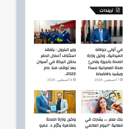
تريندات
في أولى جولاته
وزير البترول : يتفقد
الميدانية.. وكيل وزارة
استئناف أعمال الحفر
الصحة بالجيزة يفاجئ
بحقل البركة في أسوان
صحة العمرانية مساءً
بعد توقف منذ عام
ويشيد بالانضباط
2022..
7 أغسطس، 2026
6 أغسطس، 2026
إقتصاد وأعمال
5 أغسطس، 2026
تيسيرًا على المواطنين.. الدق
بنك مصر ،،، يشارك في
وكيل وزارة الصحة
توصيل أسطوانات البوتاجاز للمن
فعالية “اليوم العالمي
بالقاهرة يكرّم د. عمرو