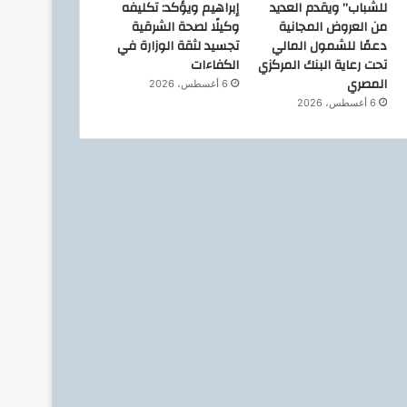
بوتاجاسكو
للشباب” ويقدم العديد
إبراهيم ويؤكد: تكليفه
من العروض المجانية
وكيلًا لصحة الشرقية
دعمًا للشمول المالي
تجسيد لثقة الوزارة في
تحت رعاية البنك المركزي
الكفاءات
المصري
6 أغسطس، 2026
4 أغسطس، 2026
4 أغسطس، 2026
6 أغسطس، 2026
عقب الهزة الأرضية ..اجراءات مهم تعملها عشان السلامة والحماية في بيتك .. ازاي تتصرف صح لو شميت ريحة غاز
رئيس مجلس القضاء الأعلى” يوقّع بروتوكول تعاون مع “الهيئة القومية للبريد” لتقديم خدمة الإعلان الإلكتروني المسجل
إنجاز جديد يعزز مشروعات الغاز المصرية.. BMS تنهي أعمال إنزال الخطوط البحرية الثلاث بالمرحلة الرابعة لتنمية حقل غاز كاموس البحري