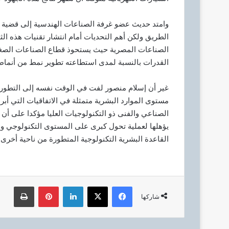
وامتد حديث عضو غرفة الصناعات الهندسية إلى قضية 
الطريق ولكن أهم التحديات أمام انتشار تقنيات هذه ا
الصناعات المصرية حيث يستحوذ قطاع الصناعات الصغير
القدرات بالنسبة لمدى استطاعته تطوير نمط من أنماط ا
غير أن إسلام منصور لفت في الوقت نفسه إلى التطورات 
مستوى الموارد البشرية متمثلة في الاتفاقيات التي أبرمت
الصناعي والفنى ذو التكنولوجيات العليا مؤكدا على أ
يؤهلها لعملية تحول كبرى على المستوى التكنولوجي و
القاعدة البشرية التكنولوجية المتطورة من ناحية أخرى 
فيسبوك
‫X
لينكدإن
بينتيريست
طباعة
شاركها