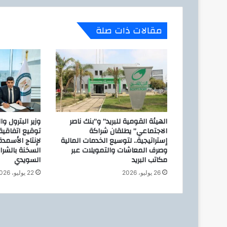
ن
ا
ل
مقالات ذات صلة
ص
ح
ي
ي
ت
ا
ب
ع
ت
الهيئة القومية للبريد” و”بنك ناصر
وزير البترول و
ش
الاجتماعي” يطلقان شراكة
توقيع اتفاقي
غ
إستراتيجية.. لتوسيع الخدمات المالية
لإنتاج الأسمدة
وصرف المعاشات والتمويلات عبر
السخنة بالشر
ي
مكاتب البريد
السويدي
ل
و
26 يوليو، 2026
22 يوليو، 2026
ح
د
ة
ا
ل