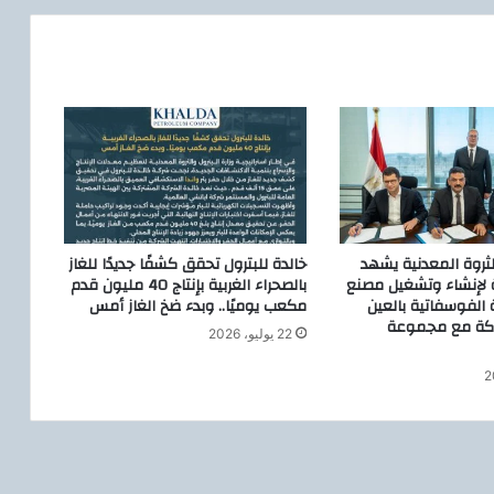
»
…
م
ل
ح
م
ة
غ
ن
ا
ئ
ي
الثروة المعدنية يشهد
خالدة للبترول تحقق كشفًا جديدًا للغاز
ة
ة لإنشاء وتشغيل مصنع
بالصحراء الغربية بإنتاج 40 مليون قدم
م
 الفوسفاتية بالعين
مكعب يوميًا.. وبدء ضخ الغاز أمس
اكة مع مجموعة
غ
22 يوليو، 2026
ر
ب
ي
ة
تُ
ج
سّ