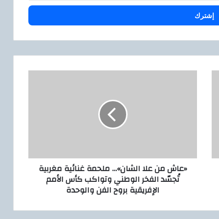
«
ع
ا
ش
م
ن
ع
ل
ا
«عاش من علا الشان»… ملحمة غنائية مغربية
ا
تُجسّد الفخر الوطني وتواكب كأس الأمم
ل
الإفريقية بروح الفن والوحدة
ش
ا
ن