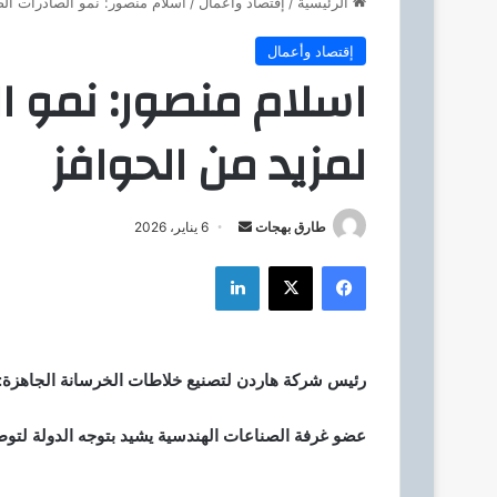
الرئيسية
/
إقتصاد وأعمال
/
اسلام منصور: نمو الصادرات الص
إقتصاد وأعمال
اسلام منصور: نمو ال
لمزيد من الحوافز
طارق بهجات
أ
6 يناير، 2026
ر
فيسبوك
‫X
لينكدإن
س
ل
ب
ر
رئيس شركة هاردن لتصنيع خلاطات الخرسانة الجاهزة: 
ي
د
عضو غرفة الصناعات الهندسية يشيد بتوجه الدولة لتوطي
ا
إ
ل