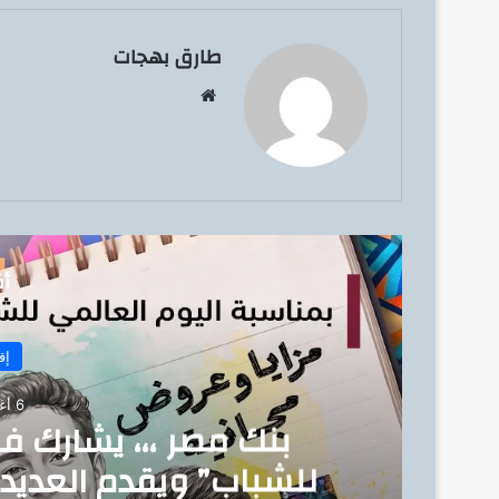
طارق بهجات
موق
ع
الوي
ب
أق
إق
6 أغسطس، 2026
بنك مصر ،،، يشارك ف
للشباب” ويقدم العديد 