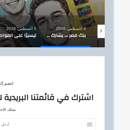
للشمول المالي تحت رعا
6 أغسطس، 2026
5 أغسطس، 2026
وزير البترول : يتفقد استئناف أعمال الحفر بحقل البركة في أسوان بعد توقف منذ عام 2022..
بنك مصر ،،، يشارك في فعالية “اليوم العالمي للشباب” ويقدم العديد من العروض المجانية دعمًا للشمول المالي تحت رعاية البنك المركزي المصري
انضم إل
اشترك في قائمتنا البريدية ل
تصلك الاخب
أ
د