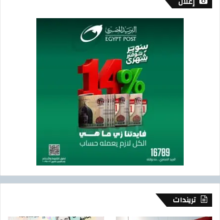
إعلان
تريندات