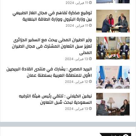
ي
11 فبراير، 2024
ة
توقيع مذكرة تفاهم في مجال الغاز الطبيعي
ت
بين وزارة البترول ووزارة الطاقة البلغارية
ص
11 فبراير، 2024
ل
ل
وزير الطيران المدنى يبحث مع السفير الجزائرى
1
تعزيز سبل التعاون المشترك فى مجال الطيران
5
المدنى
م
ل
13 فبراير، 2024
ي
البريد المصري : يشارك في منتدى القادة البريديين
ا
الأول للمنطقة العربية بسلطنة عمان
ر
12 فبراير، 2024
ج
ن
نيفين الكيلاني : تلتقي رئيس هيئة الترفيه
ي
السعودية لبحث سُبل التعاون
ه
13 فبراير، 2024