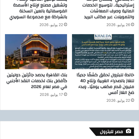
إستراتيجية.. لتوسيع الخدمات
وتشغيل مصنع لإنتاج الأسمدة
ل
ت
المالية وصرف المعاشات
الفوسفاتية بالعين السخنة
ت
ط
والتمويلات عبر مكاتب البريد
بالشراكة مع مجموعة السويدي
ر
ر
ف
26 يوليو، 2026
22 يوليو، 2026
ح
ي
م
ه
ش
أ
ر
م
و
م
ع
ر
"
آ
س
خالدة للبترول تحقق كشفًا جديدًا
بنك القاهرة يحصد جائزتين دوليتين
ة
و
للغاز بالصحراء الغربية بإنتاج 40
كأفضل بنك لخدمات النقد الأجنبي
ل
ا
مليون قدم مكعب يوميًا.. وبدء
في مصر لعام 2026
ل
ر
ضخ الغاز أمس
17 يوليو، 2026
ا
"
22 يوليو، 2026
ن
ح
أ
د
ح
ا
د
ر
ث
مصر للبترول
ا
م