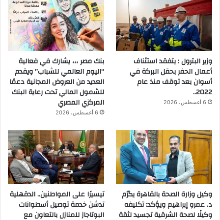
وزير البترول : يتفقد استئناف
بنك مصر ،،، يشارك في فعالية
أعمال الحفر بحقل البركة في
“اليوم العالمي للشباب” ويقدم
أسوان بعد توقف منذ عام
العديد من العروض المجانية دعمًا
2022..
للشمول المالي تحت رعاية البنك
المركزي المصري
6 أغسطس، 2026
6 أغسطس، 2026
وكيل وزارة الصحة بالقاهرة يكرّم
تيسيرًا على المواطنين.. الدقهلية
د. عمرو إبراهيم ويؤكد: تكليفه
تدشن خدمة توصيل أسطوانات
وكيلًا لصحة الشرقية تجسيد لثقة
البوتاجاز للمنازل بالتعاون مع