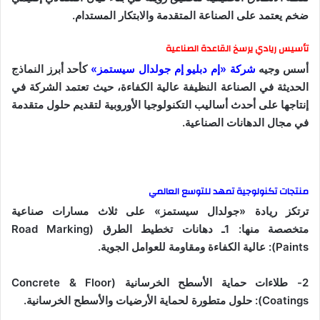
و
ضخم يعتمد على الصناعة المتقدمة والابتكار المستدام.
ن
ي
تأسيس ريادي يرسخ القاعدة الصناعية
ا
أسس وجيه
شركة «إم دبليو إم جولدال سيستمز»
كأحد أبرز النماذج
الحديثة في الصناعة النظيفة عالية الكفاءة، حيث تعتمد الشركة في
إنتاجها على أحدث أساليب التكنولوجيا الأوروبية لتقديم حلول متقدمة
في مجال الدهانات الصناعية.
منتجات تكنولوجية تمهد للتوسع العالمي
ترتكز ريادة «جولدال سيستمز» على ثلاث مسارات صناعية
متخصصة منها: 1ـ
دهانات تخطيط الطرق (Road Marking
Paints): عالية الكفاءة ومقاومة للعوامل الجوية.
2- طلاءات حماية الأسطح الخرسانية (Concrete & Floor
Coatings): حلول متطورة لحماية الأرضيات والأسطح الخرسانية.