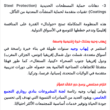
3- دهانات حماية المسطحات الحديدية (Steel Protection
Coatings): تقنيات متقدمة لحماية المنشآت المعدنية من التآكل.
هذه المنظومة المتكاملة تمنح «جولدال» القدرة على المنافسة
إقليميًا وتدعم خططها للتوسع في الأسواق الدولية.
إيهاب وجيه يمتلك خبرة إقليمية واسعة
استثمر م.
إيهاب وجيه
سنوات طويلة في بناء خبرة راسخة في
أسواق متعددة، شملت دول شمال إفريقيا (تونس، الجزائر، المغرب)
ودول إفريقيا جنوب الصحراء «كينيا، السنغال»، كما طور فهمًا
متقدمًا للاتجاهات الصناعية العالمية بعد حصوله على دورات تدريبية
متقدمة في الولايات المتحدة، إسبانيا، فرنسا، وتركيا.
التزام مجتمعي يرسخ دور القائد المؤثر
يتولى إيهاب وجيه رئاسة
لجنة المشروعات بنادي روتاري التجمع
الخامس
، ويقود العديد من المبادرات التنموية التي تهدف إلى تحسين
جودة الحياة وتوفير خدمات أساسية للمجتمعات الأكثر احتياجًا.