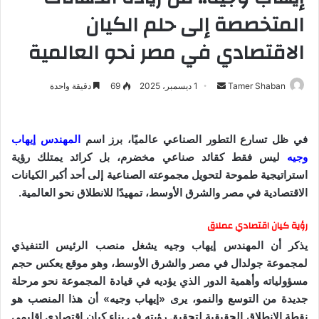
المتخصصة إلى حلم الكيان
الاقتصادي في مصر نحو العالمية
Tamer Shaban
أ
1 ديسمبر، 2025
69
دقيقة واحدة
ر
س
ل
في ظل تسارع التطور الصناعي عالميًا، برز اسم
المهندس إيهاب
ب
وجيه
ليس فقط كقائد صناعي مخضرم، بل كرائد يمتلك رؤية
ر
استراتيجية طموحة لتحويل مجموعته الصناعية إلى أحد أكبر الكيانات
ي
الاقتصادية في مصر والشرق الأوسط، تمهيدًا للانطلاق نحو العالمية.
د
ا
رؤية كيان اقتصادي عملاق
إ
يذكر أن المهندس إيهاب وجيه يشغل منصب الرئيس التنفيذي
ل
لمجموعة جولدال في مصر والشرق الأوسط، وهو موقع يعكس حجم
ك
مسؤولياته وأهمية الدور الذي يؤديه في قيادة المجموعة نحو مرحلة
ت
جديدة من التوسع والنمو، يرى «إيهاب وجيه» أن هذا المنصب هو
ر
نقطة الانطلاق الحقيقية لتحقيق رؤيته في بناء كيان اقتصادي إقليمي