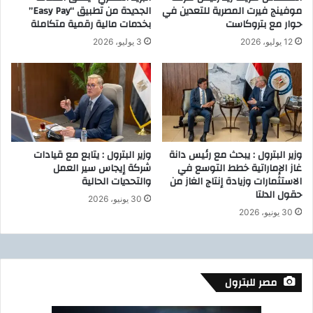
موفينج فيرت المصرية للتعدين في
الجديدة من تطبيق “Easy Pay”
ب
ك
حوار مع بتروكاست
بخدمات مالية رقمية متكاملة
ن
ز
ي
ا
12 يوليو، 2026
3 يوليو، 2026
ة
ل
ا
أ
ل
و
ت
ل
ح
ع
ت
ل
ي
ى
وزير البترول : يبحث مع رئيس دانة
وزير البترول : يتابع مع قيادات
ة
م
غاز الإماراتية خطط التوسع في
شركة إيجاس سير العمل
ل
س
الاستثمارات وزيادة إنتاج الغاز من
والتحديات الحالية
ش
ت
حقول الدلتا
ؤ
30 يونيو، 2026
و
30 يونيو، 2026
و
ى
ن
ا
ا
ل
ل
ج
ط
م
مصر للبترول
ا
ه
ق
و