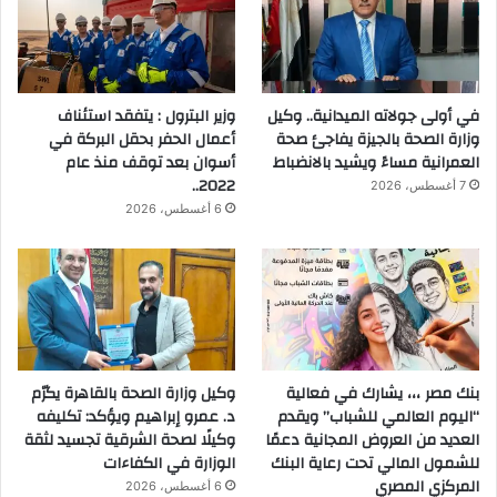
في أولى جولاته الميدانية.. وكيل
وزير البترول : يتفقد استئناف
وزارة الصحة بالجيزة يفاجئ صحة
أعمال الحفر بحقل البركة في
العمرانية مساءً ويشيد بالانضباط
أسوان بعد توقف منذ عام
2022..
7 أغسطس، 2026
6 أغسطس، 2026
بنك مصر ،،، يشارك في فعالية
وكيل وزارة الصحة بالقاهرة يكرّم
“اليوم العالمي للشباب” ويقدم
د. عمرو إبراهيم ويؤكد: تكليفه
العديد من العروض المجانية دعمًا
وكيلًا لصحة الشرقية تجسيد لثقة
للشمول المالي تحت رعاية البنك
الوزارة في الكفاءات
المركزي المصري
6 أغسطس، 2026