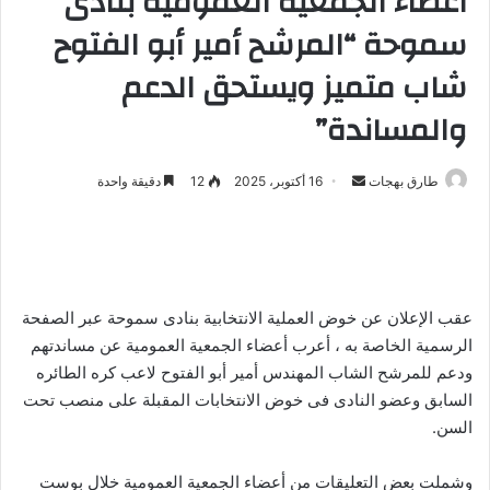
أعضاء الجمعية العمومية بنادى
سموحة “المرشح أمير أبو الفتوح
شاب متميز ويستحق الدعم
والمساندة”
طارق بهجات
أ
16 أكتوبر، 2025
12
دقيقة واحدة
ر
س
ل
ب
ر
عقب الإعلان عن خوض العملية الانتخابية بنادى سموحة عبر الصفحة
ي
الرسمية الخاصة به ، أعرب أعضاء الجمعية العمومية عن مساندتهم
د
ودعم للمرشح الشاب المهندس أمير أبو الفتوح لاعب كره الطائره
ا
السابق وعضو النادى فى خوض الانتخابات المقبلة على منصب تحت
إ
السن.
ل
ك
وشملت بعض التعليقات من أعضاء الجمعية العمومية خلال بوست