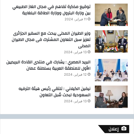
توقيع مذكرة تفاهم في مجال الغاز الطبيعي
ا
بين وزارة البترول ووزارة الطاقة البلغارية
ل
ع
11 فبراير، 2024
ر
ب
وزير الطيران المدنى يبحث مع السفير الجزائرى
ي
تعزيز سبل التعاون المشترك فى مجال الطيران
ة
المدنى
ا
13 فبراير، 2024
ل
البريد المصري : يشارك في منتدى القادة البريديين
م
الأول للمنطقة العربية بسلطنة عمان
ت
ح
12 فبراير، 2024
د
ة
نيفين الكيلاني : تلتقي رئيس هيئة الترفيه
ا
السعودية لبحث سُبل التعاون
ل
13 فبراير، 2024
ش
ق
ي
ق
إعلان
ة