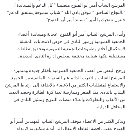
ت
المرشح الشاب أمير أبو الفتوح متضمنا ” كل الدعم والمساندة”،
ر
“بالنجاح الساحق ” موفق باذن الله ” شباب سموحة يستحق الدعم”
و
حننزل ننتخبك يا أمير ” نساند أمير أبو الفتوح”.
ن
ي
وأبدى المرشح الشاب أمير أبو الفتوح اعجابة ومساندة أعضاء
ا
الجمعية العمومية ورموز النادى فى خوض الانتخابات المقبلة
لاستكمال أحلام وطموحات الجمعية العمومية وتحقيق تطلعات
مستقبلية بنكهة شبابية مختلفة بمجلس إدارة النادى الجديدة .
ورجح البعض من أعضاء الجمعية العمومية بأفكار جديدة ومتميزة
للمرشح الشاب والتقرب الدائم عبر السنوات الماضية من الجميع
والاستماع لمتطلبات الكثير من الاعضاء بالإضافة إلى ارتباط المرشح
الشاب بالنادى منذ الصغر وممارسة لعبة كرة الطائرة وحصد العديد
من الألقاب والبطولات واعتلاء منصات التتويج وتمثيل النادى فى
المحافل الدولية.
وتذكر الكثير من الاعضاء موقف المرشح الشاب المهندس أمير أبو
الفتوح عقب رافضة القاطع الانتقال إلى أندية سكندرية لارتداء